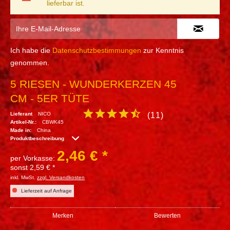
lieferbar ist.
Ich habe die
Datenschutzbestimmungen
zur Kenntnis
genommen.
5 RIESEN - WUNDERKERZEN 45
CM - 5ER TÜTE
Lieferant
NICO
(
11
)
Artikel-Nr.:
CBWK45
Made in:
China
Produktbeschreibung
2,46 € *
per Vorkasse:
sonst 2,59 € *
inkl. MwSt.
zzgl. Versandkosten
Lieferzeit auf Anfrage
Merken
Bewerten