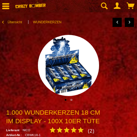
Übersicht
WUNDERKERZEN
1.000 WUNDERKERZEN 18 CM
IM DISPLAY - 100X 10ER TÜTE
Lieferant
NICO
(
2
)
Artikel-Nr.:
CBWK18-1