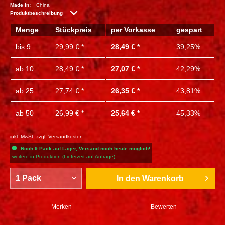
Made in:
China
Produktbeschreibung
Menge
Stückpreis
per Vorkasse
gespart
bis
9
29,99 € *
28,49 € *
39,25%
ab
10
28,49 € *
27,07 € *
42,29%
ab
25
27,74 € *
26,35 € *
43,81%
ab
50
26,99 € *
25,64 € *
45,33%
inkl. MwSt.
zzgl. Versandkosten
Noch 9 Pack auf Lager, Versand noch heute möglich!
weitere in Produktion (Lieferzeit auf Anfrage)
In den
Warenkorb
Merken
Bewerten