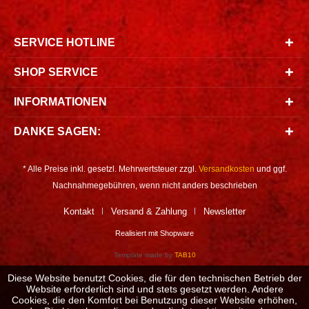
SERVICE HOTLINE
SHOP SERVICE
INFORMATIONEN
DANKE SAGEN:
* Alle Preise inkl. gesetzl. Mehrwertsteuer zzgl.
Versandkosten
und ggf.
Nachnahmegebühren, wenn nicht anders beschrieben
Kontakt
Versand & Zahlung
Newsletter
Realisiert mit Shopware
Template made by
TAB10
Diese Website benutzt Cookies, die für den technischen Betrieb der
Website erforderlich sind und stets gesetzt werden. Andere
Cookies, die den Komfort bei Benutzung dieser Website erhöhen,