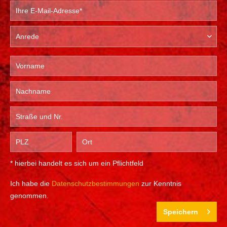
* hierbei handelt es sich um ein Pflichtfeld
Ich habe die
Datenschutzbestimmungen
zur Kenntnis
genommen.
Speichern