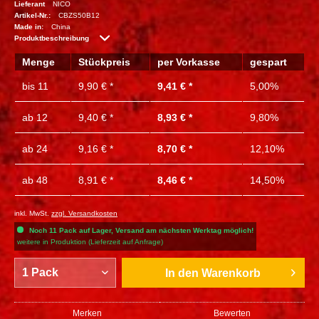
Lieferant
NICO
Artikel-Nr.:
CBZS50B12
Made in:
China
Produktbeschreibung
Menge
Stückpreis
per Vorkasse
gespart
bis
11
9,90 € *
9,41 € *
5,00%
ab
12
9,40 € *
8,93 € *
9,80%
ab
24
9,16 € *
8,70 € *
12,10%
ab
48
8,91 € *
8,46 € *
14,50%
inkl. MwSt.
zzgl. Versandkosten
Noch 11 Pack auf Lager, Versand am nächsten Werktag möglich!
weitere in Produktion (Lieferzeit auf Anfrage)
In den
Warenkorb
Merken
Bewerten