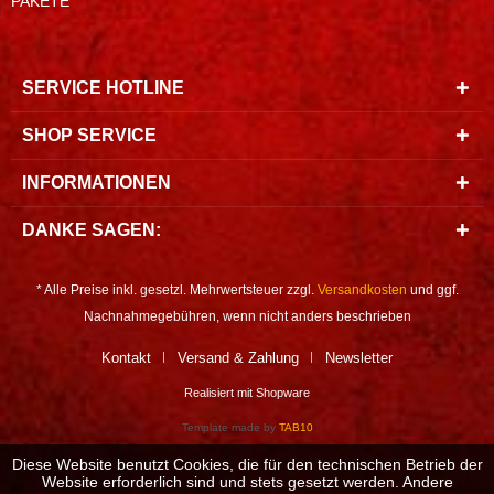
PAKETE
SERVICE HOTLINE
SHOP SERVICE
INFORMATIONEN
DANKE SAGEN:
* Alle Preise inkl. gesetzl. Mehrwertsteuer zzgl.
Versandkosten
und ggf.
Nachnahmegebühren, wenn nicht anders beschrieben
Kontakt
Versand & Zahlung
Newsletter
Realisiert mit Shopware
Template made by
TAB10
Diese Website benutzt Cookies, die für den technischen Betrieb der
Website erforderlich sind und stets gesetzt werden. Andere