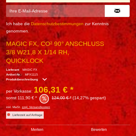
Ich habe die
Datenschutzbestimmungen
zur Kenntnis
genommen.
MAGIC FX, CO² 90° ANSCHLUSS
3/8 W21,8 X 1/14 RH,
QUICKLOCK
Lieferant
MAGIC FX
Artikel-Nr.:
MFX1115
Produktbeschreibung
106,31 € *
per Vorkasse:
sonst 111,90 € *
124,00 € *
(14,27% gespart)
inkl. MwSt.
zzgl. Versandkosten
Lieferzeit auf Anfrage
Merken
Bewerten