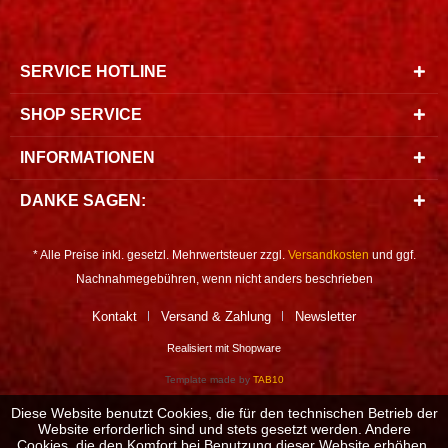
SERVICE HOTLINE
SHOP SERVICE
INFORMATIONEN
DANKE SAGEN:
* Alle Preise inkl. gesetzl. Mehrwertsteuer zzgl.
Versandkosten
und ggf.
Nachnahmegebühren, wenn nicht anders beschrieben
Kontakt
Versand & Zahlung
Newsletter
Realisiert mit Shopware
Template made by
TAB10
Diese Website benutzt Cookies, die für den technischen Betrieb der
Website erforderlich sind und stets gesetzt werden. Andere
Cookies, die den Komfort bei Benutzung dieser Website erhöhen,