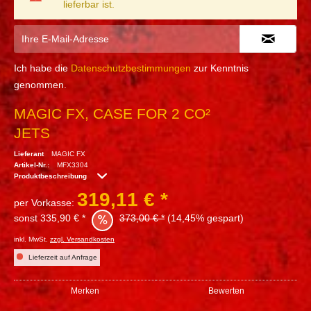
lieferbar ist.
Ich habe die
Datenschutzbestimmungen
zur Kenntnis
genommen.
MAGIC FX, CASE FOR 2 CO²
JETS
Lieferant
MAGIC FX
Artikel-Nr.:
MFX3304
Produktbeschreibung
319,11 € *
per Vorkasse:
sonst 335,90 € *
373,00 € *
(14,45% gespart)
inkl. MwSt.
zzgl. Versandkosten
Lieferzeit auf Anfrage
Merken
Bewerten