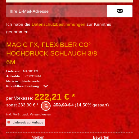
Ich habe die
Datenschutzbestimmungen
zur Kenntnis
genommen.
MAGIC FX, FLEXIBLER CO²
HOCHDRUCK-SCHLAUCH 3/8,
6M
Lieferant
MAGIC FX
Artikel-Nr.:
CBCO26M
Made in:
Niederlande
Produktbeschreibung
222,21 € *
per Vorkasse:
sonst 233,90 € *
259,90 € *
(14,50% gespart)
inkl. MwSt.
zzgl. Versandkosten
Lieferzeit auf Anfrage
Merken
Bewerten