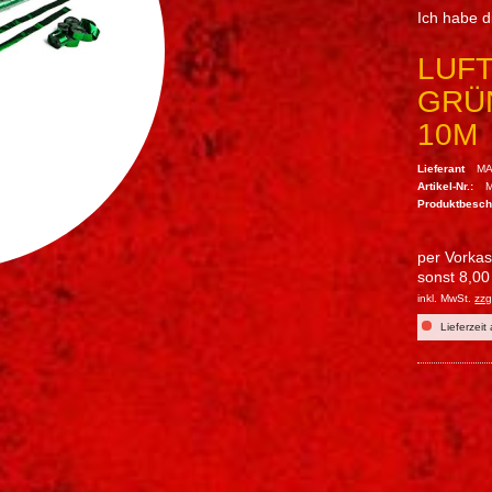
Ich habe 
LUF
GRÜN
10M
Lieferant
MA
Artikel-Nr.:
Produktbesc
per Vorka
sonst 8,00
inkl. MwSt.
zzg
Lieferzeit