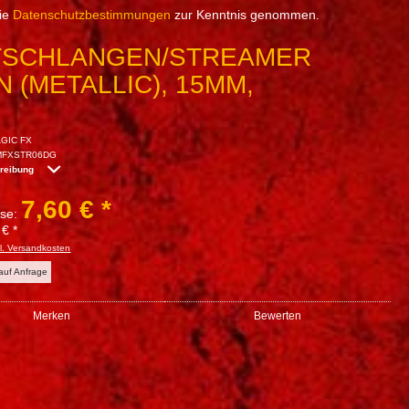
die
Datenschutzbestimmungen
zur Kenntnis genommen.
TSCHLANGEN/STREAMER
 (METALLIC), 15MM,
GIC FX
MFXSTR06DG
hreibung
7,60 € *
sse:
 € *
l. Versandkosten
 auf Anfrage
Merken
Bewerten