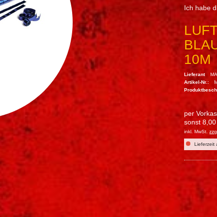
Ich habe 
LUF
BLAU
10M
Lieferant
MA
Artikel-Nr.:
Produktbesc
per Vorka
sonst 8,00
inkl. MwSt.
zzg
Lieferzeit