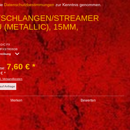
die
Datenschutzbestimmungen
zur Kenntnis genommen.
TSCHLANGEN/STREAMER
 (METALLIC), 15MM,
GIC FX
MFXSTR06DB
hreibung
7,60 € *
sse:
 € *
l. Versandkosten
 auf Anfrage
Merken
Bewerten