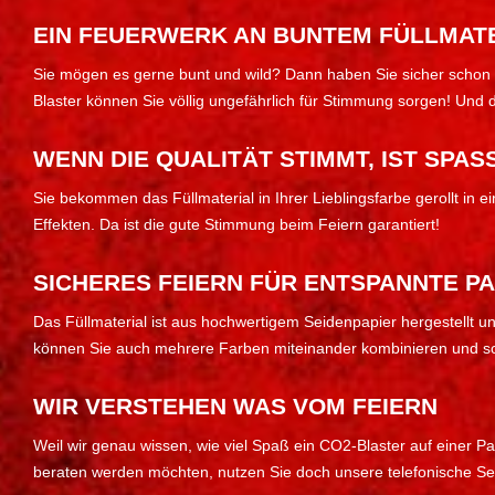
EIN FEUERWERK AN BUNTEM FÜLLMAT
Sie mögen es gerne bunt und wild? Dann haben Sie sicher schon e
Blaster können Sie völlig ungefährlich für Stimmung sorgen! Und da
WENN DIE QUALITÄT STIMMT, IST SPAS
Sie bekommen das Füllmaterial in Ihrer Lieblingsfarbe gerollt in e
Effekten. Da ist die gute Stimmung beim Feiern garantiert!
SICHERES FEIERN FÜR ENTSPANNTE P
Das Füllmaterial ist aus hochwertigem Seidenpapier hergestellt 
können Sie auch mehrere Farben miteinander kombinieren und so 
WIR VERSTEHEN WAS VOM FEIERN
Weil wir genau wissen, wie viel Spaß ein CO2-Blaster auf einer 
beraten werden möchten, nutzen Sie doch unsere telefonische Ser