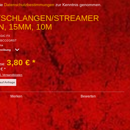
die
Datenschutzbestimmungen
zur Kenntnis genommen.
TSCHLANGEN/STREAMER
, 15MM, 10M
GIC FX
CBCO2GRST
ina
hreibung
3,80 € *
sse:
 € *
l. Versandkosten
 auf Anfrage
Merken
Bewerten