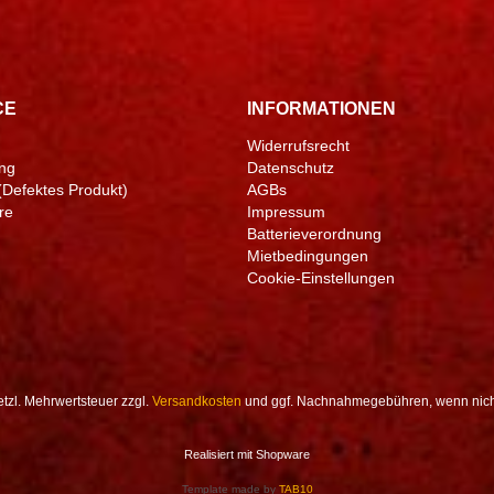
CE
INFORMATIONEN
Widerrufsrecht
ng
Datenschutz
(Defektes Produkt)
AGBs
re
Impressum
Batterieverordnung
Mietbedingungen
Cookie-Einstellungen
setzl. Mehrwertsteuer zzgl.
Versandkosten
und ggf. Nachnahmegebühren, wenn nich
Realisiert mit Shopware
Template made by
TAB10