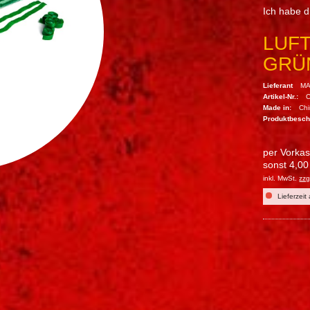
Ich habe 
LUF
GRÜN
Lieferant
MA
Artikel-Nr.:
Made in:
Ch
Produktbesc
per Vorka
sonst 4,00
inkl. MwSt.
zzg
Lieferzeit