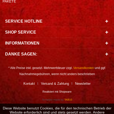
PAKETE
SERVICE HOTLINE
SHOP SERVICE
INFORMATIONEN
DANKE SAGEN:
* Alle Preise inkl. gesetzl. Mehrwertsteuer zzgl.
Versandkosten
und ggf.
Nachnahmegebühren, wenn nicht anders beschrieben
Kontakt
Versand & Zahlung
Newsletter
Realisiert mit Shopware
Template made by
TAB10
Diese Website benutzt Cookies, die für den technischen Betrieb der
Website erforderlich sind und stets gesetzt werden. Andere