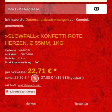
Ich habe die
Datenschutzbestimmungen
zur Kenntnis
genommen.
»SLOWFALL« KONFETTI ROTE
HERZEN, Ø 55MM, 1KG
Lieferant
MAGIC FX
Artikel-Nr.:
CBCO2RH
Made in:
China
Produktbeschreibung
22,71 € *
per Vorkasse:
sonst 23,90 € *
27,00 € *
(15,91% gespart)
inkl. MwSt.
zzgl. Versandkosten
Lieferzeit auf Anfrage
Merken
Bewerten