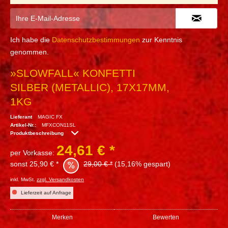
Ich habe die
Datenschutzbestimmungen
zur Kenntnis
genommen.
»SLOWFALL« KONFETTI
SILBER (METALLIC), 17X17MM,
1KG
Lieferant
MAGIC FX
Artikel-Nr.:
MFXCON11SL
Produktbeschreibung
24,61 € *
per Vorkasse:
sonst 25,90 € *
29,00 € *
(15,16% gespart)
inkl. MwSt.
zzgl. Versandkosten
Lieferzeit auf Anfrage
Merken
Bewerten