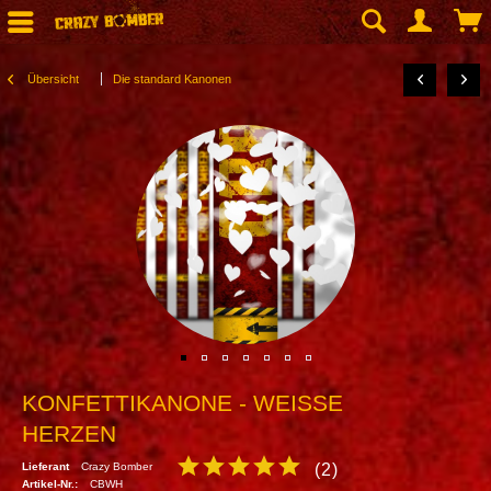
Übersicht
Die standard Kanonen
KONFETTIKANONE - WEISSE H
ERZEN
Lieferant
Crazy Bomber
(
2
)
Artikel-Nr.:
CBWH