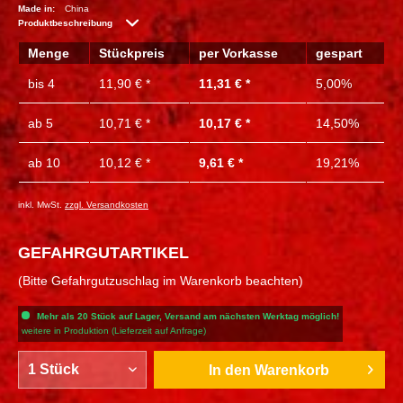
Made in:
China
Produktbeschreibung
Menge
Stückpreis
per Vorkasse
gespart
bis
4
11,90 € *
11,31 € *
5,00%
ab
5
10,71 € *
10,17 € *
14,50%
ab
10
10,12 € *
9,61 € *
19,21%
inkl. MwSt.
zzgl. Versandkosten
GEFAHRGUTARTIKEL
(Bitte Gefahrgutzuschlag im Warenkorb beachten)
Mehr als 20 Stück auf Lager, Versand am nächsten Werktag möglich!
weitere in Produktion (Lieferzeit auf Anfrage)
In den
Warenkorb