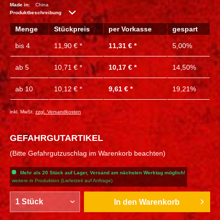
Made in:
China
Produktbeschreibung
Menge
Stückpreis
per Vorkasse
gespart
bis
4
11,90 € *
11,31 € *
5,00%
ab
5
10,71 € *
10,17 € *
14,50%
ab
10
10,12 € *
9,61 € *
19,21%
inkl. MwSt.
zzgl. Versandkosten
GEFAHRGUTARTIKEL
(Bitte Gefahrgutzuschlag im Warenkorb beachten)
Mehr als 20 Stück auf Lager, Versand am nächsten Werktag möglich!
weitere in Produktion (Lieferzeit auf Anfrage)
In den
Warenkorb