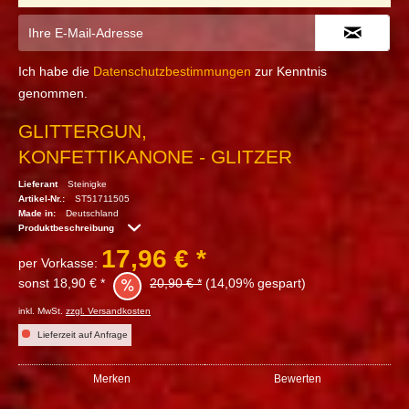
Ich habe die
Datenschutzbestimmungen
zur Kenntnis
genommen.
GLITTERGUN,
KONFETTIKANONE - GLITZER
Lieferant
Steinigke
Artikel-Nr.:
ST51711505
Made in:
Deutschland
Produktbeschreibung
17,96 € *
per Vorkasse:
sonst 18,90 € *
20,90 € *
(14,09% gespart)
inkl. MwSt.
zzgl. Versandkosten
Lieferzeit auf Anfrage
Merken
Bewerten