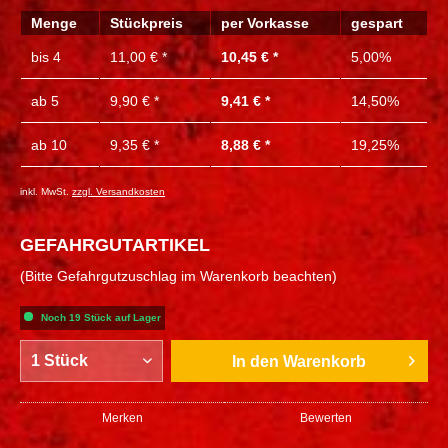
Menge
Stückpreis
per Vorkasse
gespart
bis
4
11,00 € *
10,45 € *
5,00%
ab
5
9,90 € *
9,41 € *
14,50%
ab
10
9,35 € *
8,88 € *
19,25%
inkl. MwSt.
zzgl. Versandkosten
GEFAHRGUTARTIKEL
(Bitte Gefahrgutzuschlag im Warenkorb beachten)
Noch 19 Stück auf Lager
In den
Warenkorb
Merken
Bewerten