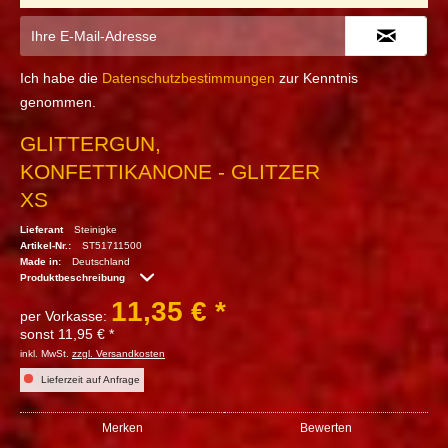
Ich habe die
Datenschutzbestimmungen
zur Kenntnis
genommen.
GLITTERGUN,
KONFETTIKANONE - GLITZER
XS
Lieferant
Steinigke
Artikel-Nr.:
ST51711500
Made in:
Deutschland
Produktbeschreibung
11,35 € *
per Vorkasse:
sonst 11,95 € *
inkl. MwSt.
zzgl. Versandkosten
Lieferzeit auf Anfrage
Merken
Bewerten