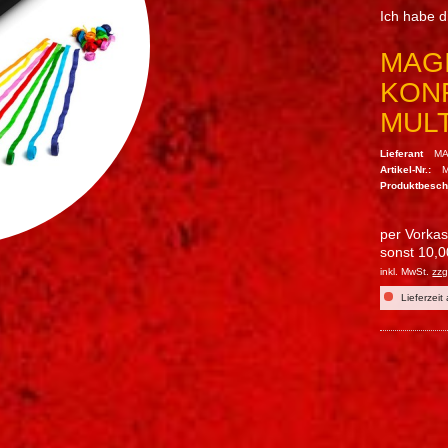
Ich habe 
MAGI
KON
MUL
Lieferant
MA
Artikel-Nr.:
Produktbesc
per Vorka
sonst 10,0
inkl. MwSt.
zzg
Lieferzeit