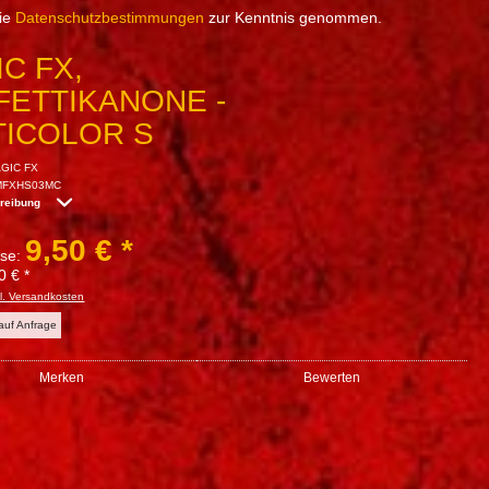
die
Datenschutzbestimmungen
zur Kenntnis genommen.
C FX,
FETTIKANONE -
TICOLOR S
GIC FX
MFXHS03MC
hreibung
9,50 € *
sse:
0 € *
l. Versandkosten
 auf Anfrage
Merken
Bewerten