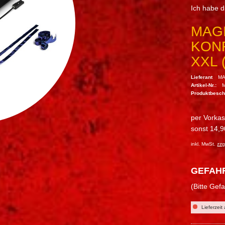
Ich habe 
MAGI
KON
XXL 
Lieferant
MA
Artikel-Nr.:
Produktbesc
per Vorka
sonst 14,9
inkl. MwSt.
zzg
GEFAH
(Bitte Gef
Lieferzeit