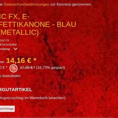
die
Datenschutzbestimmungen
zur Kenntnis genommen.
C FX, E-
FETTIKANONE - BLAU
(METALLIC)
GIC FX
MFXES04DBM
hreibung
14,16 € *
sse:
0 € *
17,00 € *
(16,73% gespart)
l. Versandkosten
RGUTARTIKEL
ahrgutzuschlag im Warenkorb beachten)
 auf Anfrage