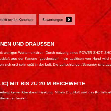
 elektrischen Kanonen
Bewertungen
0
NNEN UND DRAUSSEN
t sich mit wenigen Worten erklären. Durch nutzung eines POWER S
ruckluft aus der Kanone 'geschossen' - ein auslösen von Hand wird 
en sich erst sehr spät in der Luft. Die Luftschlangen/Streamer sind au
C) MIT BIS ZU 20 M REICHWEITE
erliegt keiner Altersbeschränkung. Mittels Druckluft wird das Konfett
edienen zu lassen.