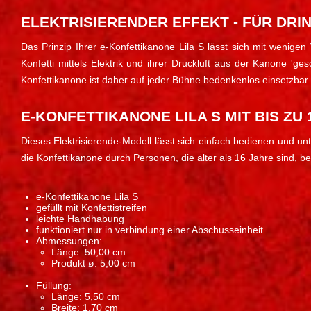
ELEKTRISIERENDER EFFEKT - FÜR DRI
Das Prinzip Ihrer e-Konfettikanone Lila S lässt sich mit 
Konfetti mittels Elektrik und ihrer Druckluft aus der Kanone 'ge
Konfettikanone ist daher auf jeder Bühne bedenkenlos einsetzbar.
E-KONFETTIKANONE LILA S MIT BIS ZU
Dieses Elektrisierende-Modell lässt sich einfach bedienen und unt
die Konfettikanone durch Personen, die älter als 16 Jahre sind, b
e-Konfettikanone Lila S
gefüllt mit Konfettistreifen
leichte Handhabung
funktioniert nur in verbindung einer Abschusseinheit
Abmessungen:
Länge: 50,00 cm
Produkt ø: 5,00 cm
Füllung:
Länge: 5,50 cm
Breite: 1,70 cm