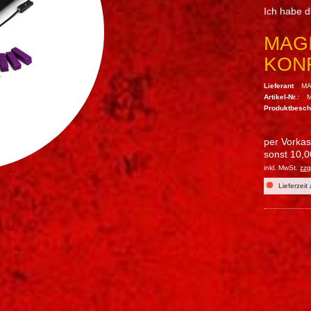
Ich habe 
MAGI
KONF
Lieferant
MA
Artikel-Nr.:
Produktbesc
per Vorka
sonst 10,0
inkl. MwSt.
zzg
Lieferzeit