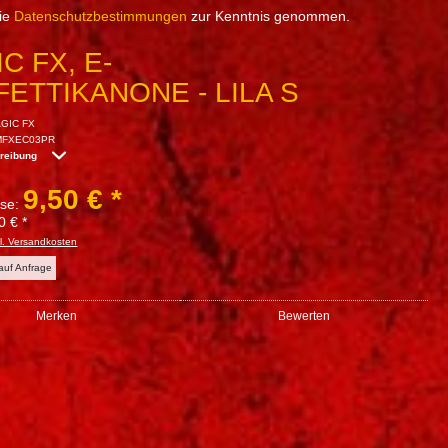
die
Datenschutzbestimmungen
zur Kenntnis genommen.
C FX, E-
ETTIKANONE - LILA S
GIC FX
MFXEC03PR
hreibung
9,50 € *
sse:
0 € *
l. Versandkosten
 auf Anfrage
Merken
Bewerten