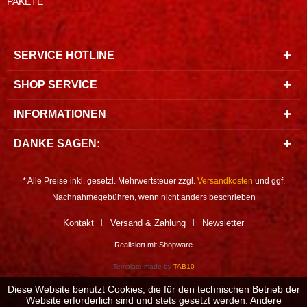
PAKETE
SERVICE HOTLINE
SHOP SERVICE
INFORMATIONEN
DANKE SAGEN:
* Alle Preise inkl. gesetzl. Mehrwertsteuer zzgl.
Versandkosten
und ggf.
Nachnahmegebühren, wenn nicht anders beschrieben
Kontakt
Versand & Zahlung
Newsletter
Realisiert mit Shopware
Template made by
TAB10
Diese Website benutzt Cookies, die für den technischen Betrieb der
Website erforderlich sind und stets gesetzt werden. Andere