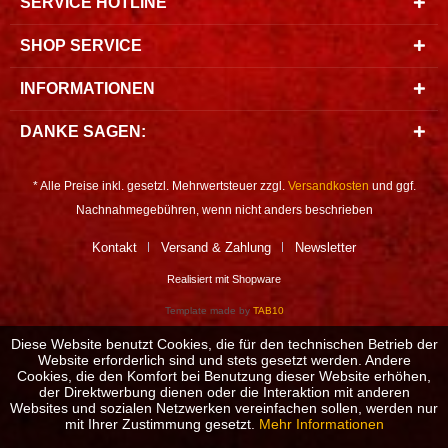
SERVICE HOTLINE
SHOP SERVICE
INFORMATIONEN
DANKE SAGEN:
* Alle Preise inkl. gesetzl. Mehrwertsteuer zzgl.
Versandkosten
und ggf.
Nachnahmegebühren, wenn nicht anders beschrieben
Kontakt
Versand & Zahlung
Newsletter
Realisiert mit Shopware
Template made by
TAB10
Diese Website benutzt Cookies, die für den technischen Betrieb der
Website erforderlich sind und stets gesetzt werden. Andere
Cookies, die den Komfort bei Benutzung dieser Website erhöhen,
der Direktwerbung dienen oder die Interaktion mit anderen
Websites und sozialen Netzwerken vereinfachen sollen, werden nur
mit Ihrer Zustimmung gesetzt.
Mehr Informationen