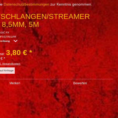
die
Datenschutzbestimmungen
zur Kenntnis genommen.
TSCHLANGEN/STREAMER
, 8,5MM, 5M
GIC FX
MFXSTR01PR
hreibung
3,80 € *
sse:
 € *
l. Versandkosten
 auf Anfrage
Merken
Bewerten