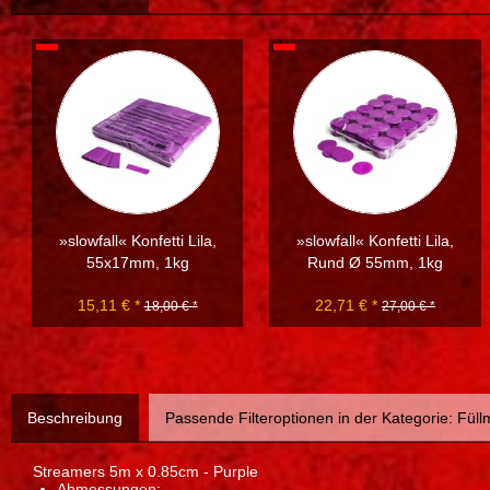
»slowfall« Konfetti Lila,
»slowfall« Konfetti Lila,
55x17mm, 1kg
Rund Ø 55mm, 1kg
15,11 € *
22,71 € *
18,00 € *
27,00 € *
Beschreibung
Passende Filteroptionen in der Kategorie: Füllm
Streamers 5m x 0.85cm - Purple
Abmessungen: