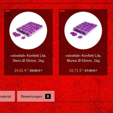
»slowfall« Konfetti Lila,
»slowfall« Konfetti Lila,
Stern Ø 55mm, 1kg
Blume Ø 55mm, 1kg
24,61 € *
22,71 € *
29,00 € *
27,00 € *
aterial
Bewertungen
0