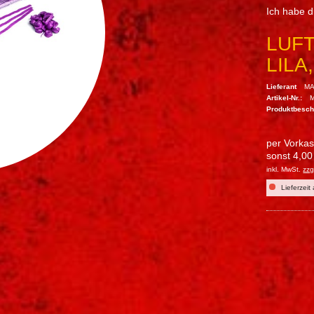
Ich habe 
LUF
LILA
Lieferant
MA
Artikel-Nr.:
Produktbesc
per Vorka
sonst 4,00
inkl. MwSt.
zzg
Lieferzeit