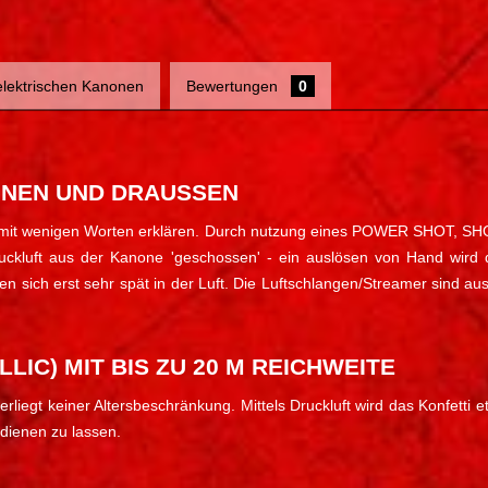
 elektrischen Kanonen
Bewertungen
0
NNEN UND DRAUSSEN
sst sich mit wenigen Worten erklären. Durch nutzung eines POWER S
ruckluft aus der Kanone 'geschossen' - ein auslösen von Hand wird 
en sich erst sehr spät in der Luft. Die Luftschlangen/Streamer sind au
LIC) MIT BIS ZU 20 M REICHWEITE
erliegt keiner Altersbeschränkung. Mittels Druckluft wird das Konfett
edienen zu lassen.