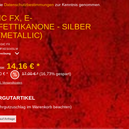
die
Datenschutzbestimmungen
zur Kenntnis genommen.
C FX, E-
ETTIKANONE - SILBER
(METALLIC)
GIC FX
MFXES04SLM
hreibung
14,16 € *
sse:
0 € *
17,00 € *
(16,73% gespart)
l. Versandkosten
RGUTARTIKEL
ahrgutzuschlag im Warenkorb beachten)
 auf Anfrage