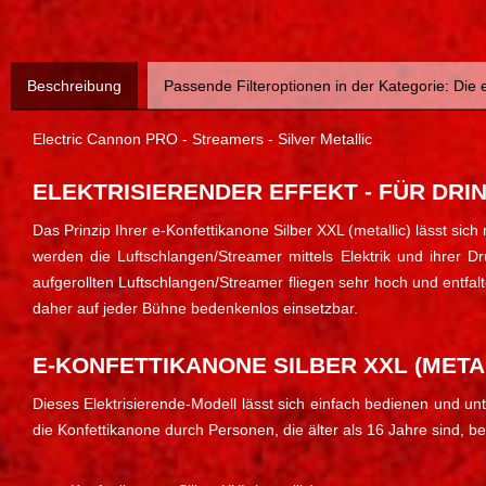
Beschreibung
Passende Filteroptionen in der Kategorie: Die
Electric Cannon PRO - Streamers - Silver Metallic
ELEKTRISIERENDER EFFEKT - FÜR DRI
Das Prinzip Ihrer e-Konfettikanone Silber XXL (metallic) lä
werden die Luftschlangen/Streamer mittels Elektrik und ihrer D
aufgerollten Luftschlangen/Streamer fliegen sehr hoch und entfalt
daher auf jeder Bühne bedenkenlos einsetzbar.
E-KONFETTIKANONE SILBER XXL (METAL
Dieses Elektrisierende-Modell lässt sich einfach bedienen und unt
die Konfettikanone durch Personen, die älter als 16 Jahre sind, b