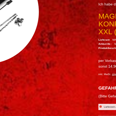
Ich habe 
MAGI
KONF
XXL 
Lieferant
MA
Artikel-Nr.:
Produktbesc
per Vorka
sonst 14,9
inkl. MwSt.
zzg
GEFAH
(Bitte Gef
Lieferzeit