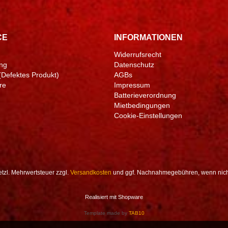
CE
INFORMATIONEN
Widerrufsrecht
ng
Datenschutz
(Defektes Produkt)
AGBs
re
Impressum
Batterieverordnung
Mietbedingungen
Cookie-Einstellungen
setzl. Mehrwertsteuer zzgl.
Versandkosten
und ggf. Nachnahmegebühren, wenn nich
Realisiert mit Shopware
Template made by
TAB10