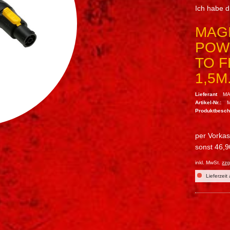
Ich habe 
MAGI
POW
TO F
1,5M
Lieferant
MA
Artikel-Nr.:
Produktbesc
per Vorka
sonst 46,9
inkl. MwSt.
zzg
Lieferzeit