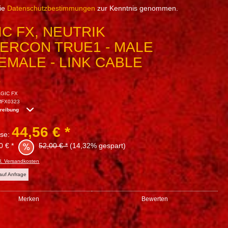
die
Datenschutzbestimmungen
zur Kenntnis genommen.
C FX, NEUTRIK
ERCON TRUE1 - MALE
EMALE - LINK CABLE
.
GIC FX
MFX0323
hreibung
44,56 € *
sse:
0 € *
52,00 € *
(14,32% gespart)
l. Versandkosten
 auf Anfrage
Merken
Bewerten