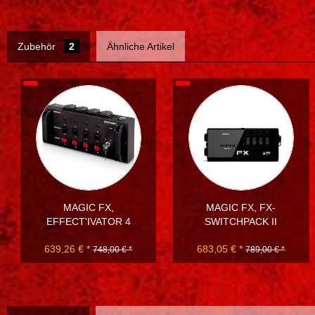
Zubehör
2
Ähnliche Artikel
MAGIC FX,
MAGIC FX, FX-
EFFECT'IVATOR 4
SWITCHPACK II
639,26 € *
683,05 € *
748,00 € *
789,00 € *