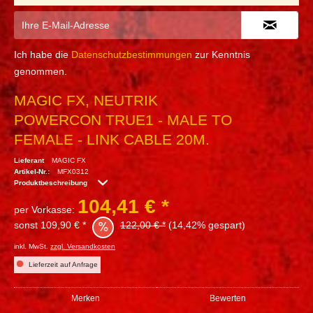
Ich habe die
Datenschutzbestimmungen
zur Kenntnis
genommen.
MAGIC FX, NEUTRIK
POWERCON TRUE1 - MALE TO
FEMALE - LINK CABLE 20M.
Lieferant
MAGIC FX
Artikel-Nr.:
MFX0312
Produktbeschreibung
104,41 € *
per Vorkasse:
sonst 109,90 € *
122,00 € *
(14,42% gespart)
inkl. MwSt.
zzgl. Versandkosten
Lieferzeit auf Anfrage
Merken
Bewerten