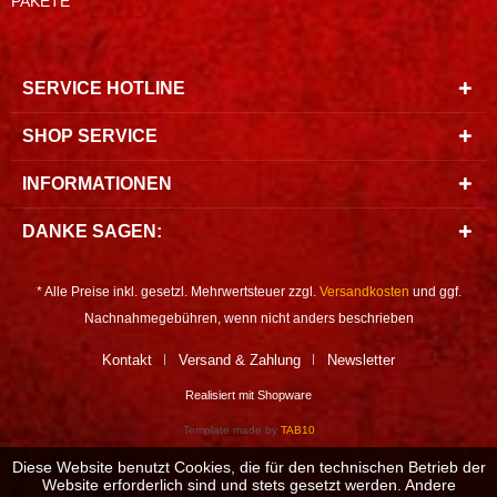
PAKETE
SERVICE HOTLINE
SHOP SERVICE
INFORMATIONEN
DANKE SAGEN:
* Alle Preise inkl. gesetzl. Mehrwertsteuer zzgl.
Versandkosten
und ggf.
Nachnahmegebühren, wenn nicht anders beschrieben
Kontakt
Versand & Zahlung
Newsletter
Realisiert mit Shopware
Template made by
TAB10
Diese Website benutzt Cookies, die für den technischen Betrieb der
Website erforderlich sind und stets gesetzt werden. Andere