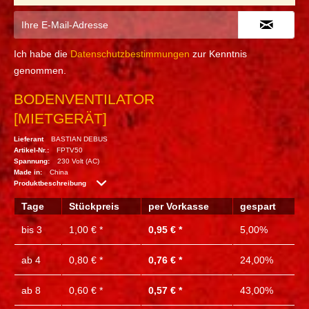
Ich habe die
Datenschutzbestimmungen
zur Kenntnis
genommen.
BODENVENTILATOR
[MIETGERÄT]
Lieferant
BASTIAN DEBUS
Artikel-Nr.:
FPTV50
Spannung:
230 Volt (AC)
Made in:
China
Produktbeschreibung
Tage
Stückpreis
per Vorkasse
gespart
bis
3
1,00 € *
0,95 € *
5,00%
ab
4
0,80 € *
0,76 € *
24,00%
ab
8
0,60 € *
0,57 € *
43,00%