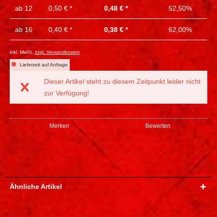
ab
12
0,50 € *
0,48 € *
52,50%
ab
16
0,40 € *
0,38 € *
62,00%
inkl. MwSt.
zzgl. Versandkosten
Lieferzeit auf Anfrage
Dieser Artikel steht zu diesem Zeitpunkt leider nicht
zur Verfügung!
Merken
Bewerten
Ähnliche Artikel