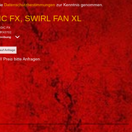
die
Datenschutzbestimmungen
zur Kenntnis genommen.
C FX, SWIRL FAN XL
GIC FX
MFX0702
hreibung
 auf Anfrage
/ Preis bitte Anfragen.