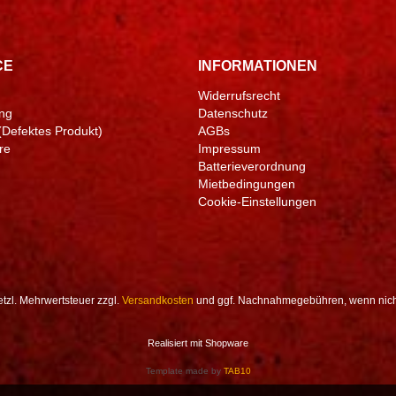
CE
INFORMATIONEN
Widerrufsrecht
ng
Datenschutz
(Defektes Produkt)
AGBs
re
Impressum
Batterieverordnung
Mietbedingungen
Cookie-Einstellungen
setzl. Mehrwertsteuer zzgl.
Versandkosten
und ggf. Nachnahmegebühren, wenn nich
Realisiert mit Shopware
Template made by
TAB10