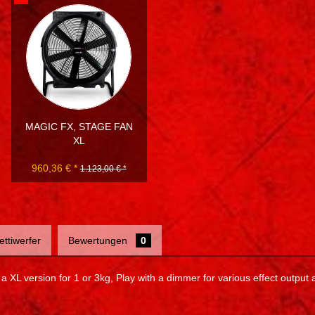
MAGIC FX, STAGE FAN
XL
960,36 € *
1.123,00 € *
ettiwerfer
Bewertungen
0
 a XL version for 1 or 3kg, Play with a dimmer for various effect output