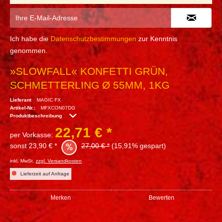
Ich habe die
Datenschutzbestimmungen
zur Kenntnis
genommen.
»SLOWFALL« KONFETTI GRÜN,
SCHMETTERLING Ø 55MM, 1KG
Lieferant
MAGIC FX
Artikel-Nr.:
MFXCON07DG
Produktbeschreibung
22,71 € *
per Vorkasse:
sonst 23,90 € *
27,00 € *
(15,91% gespart)
inkl. MwSt.
zzgl. Versandkosten
Lieferzeit auf Anfrage
Merken
Bewerten