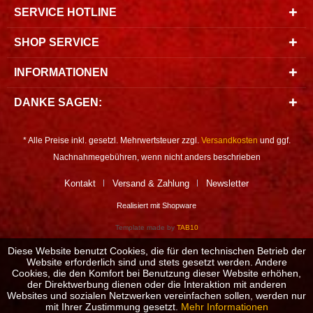
SERVICE HOTLINE
SHOP SERVICE
INFORMATIONEN
DANKE SAGEN:
* Alle Preise inkl. gesetzl. Mehrwertsteuer zzgl.
Versandkosten
und ggf.
Nachnahmegebühren, wenn nicht anders beschrieben
Kontakt
Versand & Zahlung
Newsletter
Realisiert mit Shopware
Template made by
TAB10
Diese Website benutzt Cookies, die für den technischen Betrieb der
Website erforderlich sind und stets gesetzt werden. Andere
Cookies, die den Komfort bei Benutzung dieser Website erhöhen,
der Direktwerbung dienen oder die Interaktion mit anderen
Websites und sozialen Netzwerken vereinfachen sollen, werden nur
mit Ihrer Zustimmung gesetzt.
Mehr Informationen