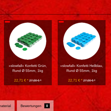
»slowfall« Konfetti Grün,
»slowfall« Konfetti Hellblau,
Rund Ø 55mm, 1kg
Rund Ø 55mm, 1kg
22,71 € *
22,71 € *
27,00 € *
27,00 € *
aterial
Bewertungen
0