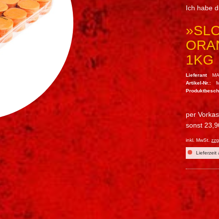
Ich habe 
»SL
ORA
1KG
Lieferant
MA
Artikel-Nr.:
Produktbesc
per Vorka
sonst 23,9
inkl. MwSt.
zzg
Lieferzeit