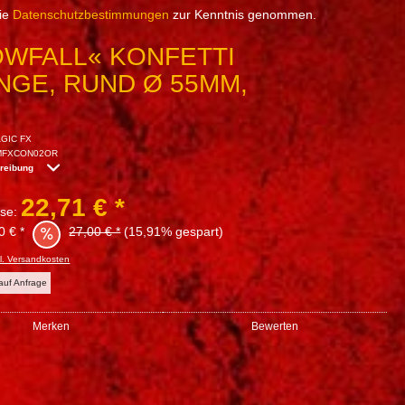
die
Datenschutzbestimmungen
zur Kenntnis genommen.
OWFALL« KONFETTI
NGE, RUND Ø 55MM,
GIC FX
MFXCON02OR
hreibung
22,71 € *
sse:
0 € *
27,00 € *
(15,91% gespart)
l. Versandkosten
 auf Anfrage
Merken
Bewerten