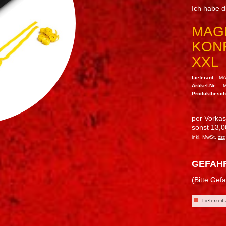
Ich habe 
MAGI
KON
XXL
Lieferant
MA
Artikel-Nr.:
Produktbesc
per Vorka
sonst 13,0
inkl. MwSt.
zzg
GEFAH
(Bitte Gef
Lieferzeit