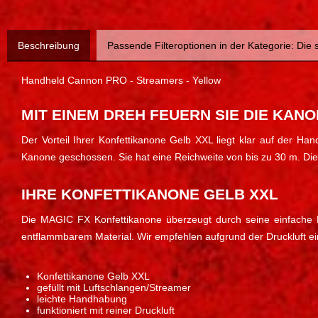
Beschreibung
Passende Filteroptionen in der Kategorie: Die
Handheld Cannon PRO - Streamers - Yellow
MIT EINEM DREH FEUERN SIE DIE KANO
Der Vorteil Ihrer Konfettikanone Gelb XXL liegt klar auf der Ha
Kanone geschossen. Sie hat eine Reichweite von bis zu 30 m. Die a
IHRE KONFETTIKANONE GELB XXL
Die MAGIC FX Konfettikanone überzeugt durch seine einfache Ha
entflammbarem Material. Wir empfehlen aufgrund der Druckluft e
Konfettikanone Gelb XXL
gefüllt mit Luftschlangen/Streamer
leichte Handhabung
funktioniert mit reiner Druckluft