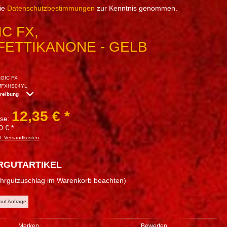
die
Datenschutzbestimmungen
zur Kenntnis genommen.
C FX,
FETTIKANONE - GELB
GIC FX
MFXHS04YL
hreibung
12,35 € *
sse:
0 € *
l. Versandkosten
RGUTARTIKEL
ahrgutzuschlag im Warenkorb beachten)
 auf Anfrage
Merken
Bewerten