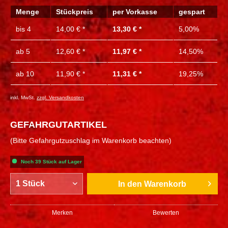
Menge
Stückpreis
per Vorkasse
gespart
bis
4
14,00 € *
13,30 € *
5,00%
ab
5
12,60 € *
11,97 € *
14,50%
ab
10
11,90 € *
11,31 € *
19,25%
inkl. MwSt.
zzgl. Versandkosten
GEFAHRGUTARTIKEL
(Bitte Gefahrgutzuschlag im Warenkorb beachten)
Noch 39 Stück auf Lager
In den
Warenkorb
Merken
Bewerten