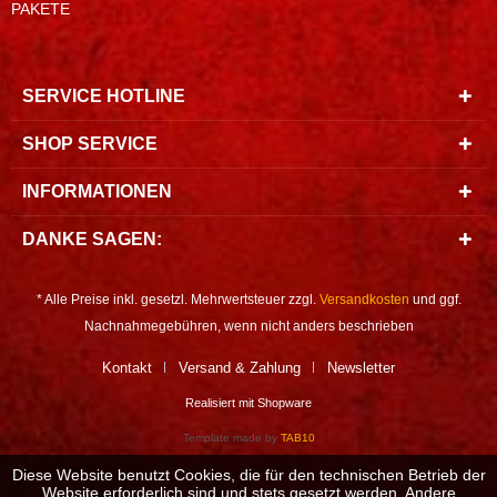
PAKETE
SERVICE HOTLINE
SHOP SERVICE
INFORMATIONEN
DANKE SAGEN:
* Alle Preise inkl. gesetzl. Mehrwertsteuer zzgl.
Versandkosten
und ggf.
Nachnahmegebühren, wenn nicht anders beschrieben
Kontakt
Versand & Zahlung
Newsletter
Realisiert mit Shopware
Template made by
TAB10
Diese Website benutzt Cookies, die für den technischen Betrieb der
Website erforderlich sind und stets gesetzt werden. Andere