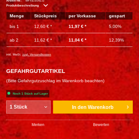
Artikel-Nr.:
MFXES04LG
Produktbeschreibung
Menge
Stückpreis
per Vorkasse
gespart
bis
1
12,60 € *
11,97 € *
5,00%
ab
2
11,62 € *
11,04 € *
12,39%
inkl. MwSt.
zzgl. Versandkosten
GEFAHRGUTARTIKEL
(Bitte Gefahrgutzuschlag im Warenkorb beachten)
Noch 1 Stück auf Lager
In den
Warenkorb
Merken
Bewerten