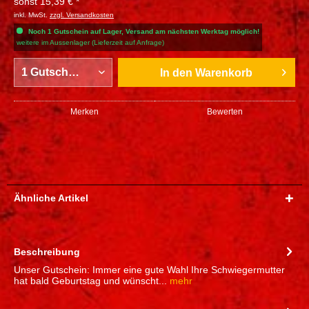
sonst 15,39 € *
inkl. MwSt.
zzgl. Versandkosten
Noch 1 Gutschein auf Lager, Versand am nächsten Werktag möglich!
weitere im Aussenlager (Lieferzeit auf Anfrage)
In den
Warenkorb
Merken
Bewerten
Ähnliche Artikel
Beschreibung
Unser Gutschein: Immer eine gute Wahl Ihre Schwiegermutter
hat bald Geburtstag und wünscht...
mehr